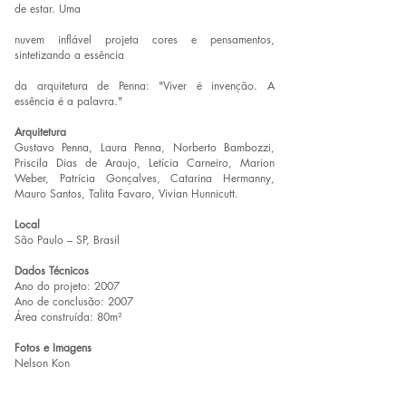
de estar. Uma
nuvem inflável projeta cores e pensamentos,
sintetizando a essência
da arquitetura de Penna: "Viver é invenção. A
essência é a palavra."
Arquitetura
Gustavo Penna, Laura Penna, Norberto Bambozzi,
Priscila Dias de Araujo, Letícia Carneiro, Marion
Weber, Patrícia Gonçalves, Catarina Hermanny,
Mauro Santos, Talita Favaro, Vivian Hunnicutt.
Local
São Paulo – SP, Brasil
Dados Técnicos
Ano do projeto: 2007
Ano de conclusão: 2007
Área construída: 80m²
Fotos e Imagens
Nelson Kon