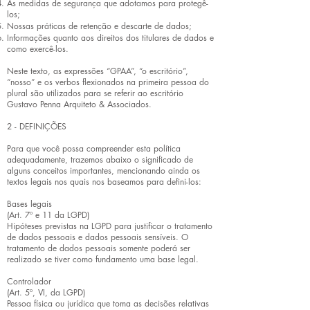
As medidas de segurança que adotamos para protegê-
los;
Nossas práticas de retenção e descarte de dados;
Informações quanto aos direitos dos titulares de dados e
como exercê-los.
Neste texto, as expressões “GPAA”, “o escritório”,
“nosso” e os verbos flexionados na primeira pessoa do
plural são utilizados para se referir ao escritório
Gustavo Penna Arquiteto & Associados.
2 - DEFINIÇÕES
Para que você possa compreender esta política
adequadamente, trazemos abaixo o significado de
alguns conceitos importantes, mencionando ainda os
textos legais nos quais nos baseamos para defini-los:
Bases legais
(Art. 7º e 11 da LGPD)
Hipóteses previstas na LGPD para justificar o tratamento
de dados pessoais e dados pessoais sensíveis. O
tratamento de dados pessoais somente poderá ser
realizado se tiver como fundamento uma base legal.
Controlador
(Art. 5º, VI, da LGPD)
Pessoa física ou jurídica que toma as decisões relativas