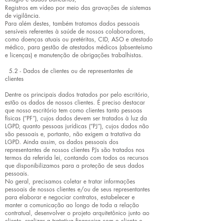
Registros em vídeo por meio das gravações de sistemas
de vigilância.
Para além destes, também tratamos dados pessoais
sensíveis referentes à saúde de nossos colaboradores,
como doenças atuais ou pretéritas, CID, ASO e atestado
médico, para gestão de atestados médicos (absenteísmo
e licenças) e manutenção de obrigações trabalhistas.
5.2 - Dados de clientes ou de representantes de
clientes
Dentre os principais dados tratados por pelo escritório,
estão os dados de nossos clientes. É preciso destacar
que nosso escritório tem como clientes tanto pessoas
físicas (“PF”), cujos dados devem ser tratados à luz da
LGPD, quanto pessoas jurídicas (“PJ”), cujos dados não
são pessoais e, portanto, não exigem a tratativa da
LGPD. Ainda assim, os dados pessoais dos
representantes de nossos clientes PJs são tratados nos
termos da referida lei, contando com todos os recursos
que disponibilizamos para a proteção de seus dados
pessoais.
No geral, precisamos coletar e tratar informações
pessoais de nossos clientes e/ou de seus representantes
para elaborar e negociar contratos, estabelecer e
manter a comunicação ao longo de toda a relação
contratual, desenvolver o projeto arquitetônico junto ao
cliente, realizar a tratativa financeira com o cliente e