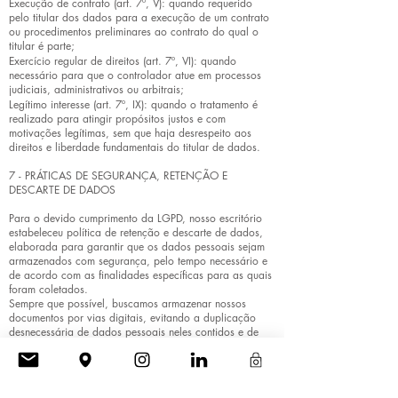
Execução de contrato (art. 7º, V): quando requerido
pelo titular dos dados para a execução de um contrato
ou procedimentos preliminares ao contrato do qual o
titular é parte;
Exercício regular de direitos (art. 7º, VI): quando
necessário para que o controlador atue em processos
judiciais, administrativos ou arbitrais;
Legítimo interesse (art. 7º, IX): quando o tratamento é
realizado para atingir propósitos justos e com
motivações legítimas, sem que haja desrespeito aos
direitos e liberdade fundamentais do titular de dados.
7 - PRÁTICAS DE SEGURANÇA, RETENÇÃO E
DESCARTE DE DADOS
Para o devido cumprimento da LGPD, nosso escritório
estabeleceu política de retenção e descarte de dados,
elaborada para garantir que os dados pessoais sejam
armazenados com segurança, pelo tempo necessário e
de acordo com as finalidades específicas para as quais
foram coletados.
Sempre que possível, buscamos armazenar nossos
documentos por vias digitais, evitando a duplicação
desnecessária de dados pessoais neles contidos e de
forma que o controle de acesso às informações seja
melhor administrado.
Além disso, implementamos diversas práticas de
segurança para proteger os dados pessoais, incluindo