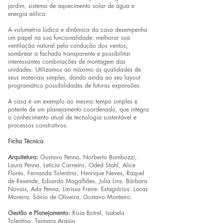
jardim, sistema de aquecimento solar de água e
energia eólica.
A volumetria lúdica e dinâmica da casa desempenha
um papel na sua funcionalidade: melhorar sua
ventilação natural pela condução dos ventos,
sombrear a fachada transparente e possibilitar
interessantes combinações de montagem das
unidades. Utilizamos ao máximo as qualidades de
seus materiais simples, dando ainda ao seu layout
programático possibilidades de futuras expansões.
A casa é um exemplo ao mesmo tempo simples e
potente de um planejamento coordenado, que integra
o conhecimento atual de tecnologia sustentável e
processos construtivos.
Ficha Técnica
Arquitetura:
Gustavo Penna, Norberto Bambozzi,
Laura Penna, Letícia Carneiro, Oded Stahl, Alice
Flores, Fernanda Tolentino, Henrique Neves, Raquel
de Resende, Eduardo Magalhães, Julia Lins, Bárbara
Novais, Ada Penna, Larissa Freire. Estagiários: Lucas
Moreira, Sávio de Oliveira, Gustavo Monteiro.
Gestão e Planejamento:
Rísia Botrel, Isabela
Tolentino, Taimara Araújo