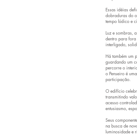
Essas idéias def
dobraduras do o
tempo lúdico e ci
Luz e sombras, ab
dentro para fora 
interligado, soli
Há também um pát
guardando um con
percorre o inter
o Penseiro é um
participação.
O edifício cele
transmitindo val
acesso controlad
entusiasmo, espo
Seus componentes
na busca de novo
luminosidade e r