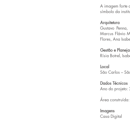
A imagem forte q
símbolo da insti
Arquitetura
Gustavo Penna, 
Marcus Flávio Ma
Flores, Ana Isab
Gestão e Planej
Rísia Botrel, Isab
Local
São Carlos – São
Dados Técnicos
Ano do projeto
Área construíd
Imagens
Casa Digital