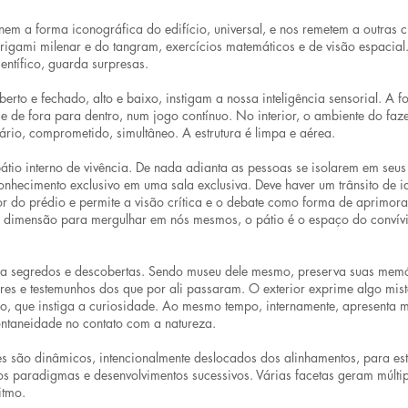
inem a forma iconográfica do edifício, universal, e nos remetem a outras c
rigami milenar e do tangram, exercícios matemáticos e de visão espacia
entífico, guarda surpresas.
erto e fechado, alto e baixo, instigam a nossa inteligência sensorial. A fo
e de fora para dentro, num jogo contínuo. No interior, o ambiente do faze
dário, comprometido, simultâneo. A estrutura é limpa e aérea.
io interno de vivência. De nada adianta as pessoas se isolarem em seu
hecimento exclusivo em uma sala exclusiva. Deve haver um trânsito de i
ior do prédio e permite a visão crítica e o debate como forma de aprimor
a dimensão para mergulhar em nós mesmos, o pátio é o espaço do convív
bra segredos e descobertas. Sendo museu dele mesmo, preserva suas memó
ores e testemunhos dos que por ali passaram. O exterior exprime algo mist
o, que instiga a curiosidade. Ao mesmo tempo, internamente, apresenta 
ntaneidade no contato com a natureza.
 são dinâmicos, intencionalmente deslocados dos alinhamentos, para es
s paradigmas e desenvolvimentos sucessivos. Várias facetas geram múltipl
itmo.