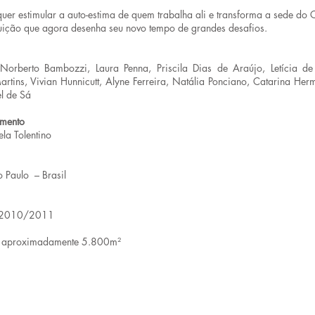
uer estimular a auto-estima de quem trabalha ali e transforma a sede d
tuição que agora desenha seu novo tempo de grandes desafios.
Norberto Bambozzi, Laura Penna, Priscila Dias de Araújo, Letícia de
rtins, Vivian Hunnicutt, Alyne Ferreira, Natália Ponciano, Catarina Herm
el de Sá
amento
ela Tolentino
 Paulo – Brasil
: 2010/2011
a: aproximadamente 5.800m²