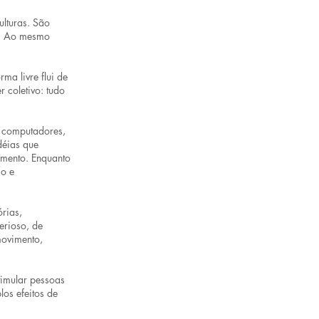
ulturas. São
l. Ao mesmo
rma livre flui de
r coletivo: tudo
s computadores,
déias que
amento. Enquanto
io e
rias,
erioso, de
movimento,
timular pessoas
os efeitos de