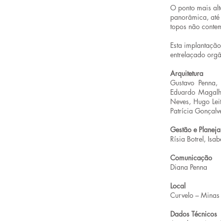
O ponto mais alt
panorâmica, até 
topos não contem
Esta implantação
entrelaçado orgâ
Arquitetura
Gustavo Penna, 
Eduardo Magalhã
Neves, Hugo Leit
Patrícia Gonçal
Gestão e Planej
Rísia Botrel, Isa
Comunicação
Diana Penna
Local
Curvelo – Minas 
Dados Técnicos