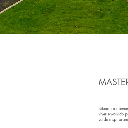
MASTER
Situado a apenas
viver envolvido 
verde inspirara