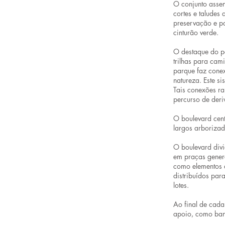
O conjunto assen
cortes e taludes
preservação e po
cinturão verde.
O destaque do pa
trilhas para cam
parque faz conex
natureza. Este s
Tais conexões ra
percurso de deri
O boulevard cent
largos arborizad
O boulevard divi
em praças gener
como elementos d
distribuídos para
lotes.
Ao final de cada
apoio, como banc