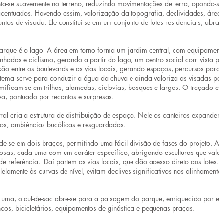
ta-se suavemente no terreno, reduzindo movimentações de terra, opondo-
 acentuados. Havendo assim, valorização da topografia, declividades, áre
ntos de visada. Ele constitui-se em um conjunto de lotes residenciais, ab
rque é o lago. A área em torno forma um jardim central, com equipament
inhadas e ciclismo, gerando a partir do lago, um centro social com vista 
ão entre os boulevards e as vias locais, gerando espaços, percursos para
istema serve para conduzir a água da chuva e ainda valoriza as visadas 
mificam-se em trilhas, alamedas, ciclovias, bosques e largos. O traçado 
va, pontuado por recantos e surpresas.
ral cria a estrutura de distribuição de espaço. Nele os canteiros expand
os, ambiências bucólicas e resguardadas.
de-se em dois braços, permitindo uma fácil divisão de fases do projeto.
osas, cada uma com um caráter específico, abrigando esculturas que val
e referência. Daí partem as vias locais, que dão acesso direto aos lotes. 
lelamente às curvas de nível, evitam declives significativos nos alinhament
 uma, o cul-de-sac abre-se para a paisagem do parque, enriquecido por 
os, bicicletários, equipamentos de ginástica e pequenas praças.