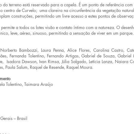
o do terreno está reservado para a capela. É um ponto de referência com 
o centro de Curvelo; uma clareira na circunferência da vegetação natural
plam construções, permitindo um livre acesso a estes pontos de observaç
 permite a todos os lotes visão e contato íntimo com a natureza. O desenh
nico, leve, aéreo, sinuoso, permitindo a sensação de viver em um parque.
Norberto Bambozzi, Laura Penna, Alice Flores, Carolina Castro, Ca
es, Fernanda Tolentino, Fernando Artigas, Gabriel de Souza, Gabriel
e, Isadora Dawson, Ivan Rimsa, Júlia Salgado, Letícia Lanza, Naiara C
ves, Paula Salum, Raquel de Resende, Raquel Moura.
amento
bela Tolentino, Taimara Araújo
Gerais – Brasil