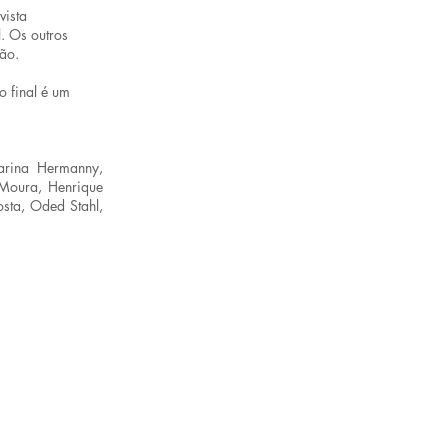
vista
. Os outros
ão.
o final é um
tarina Hermanny,
 Moura, Henrique
osta, Oded Stahl,