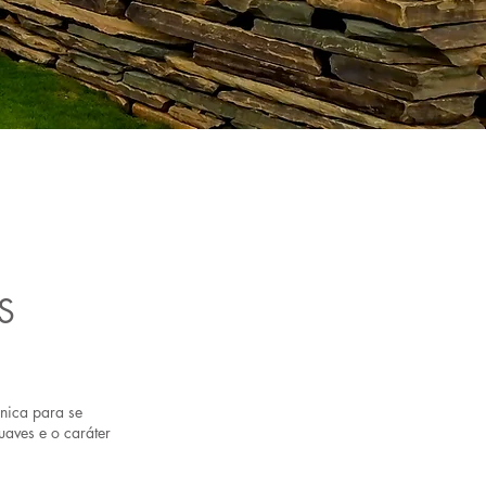
S
nica para se
uaves e o caráter