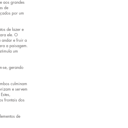
se aos grandes
as de
raçados por um
os de lazer e
para ele. O
 andar e fruir a
para a paisagem.
estimula um
em-se, gerando
 Ambos culminam
orizam e servem
Estes,
os frontais dos
elementos de