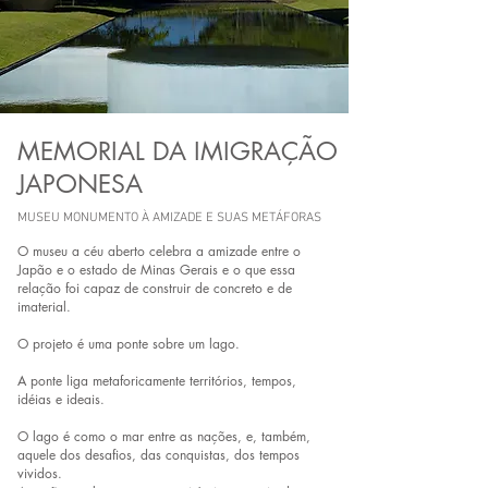
MEMORIAL DA IMIGRAÇÃO
JAPONESA
MUSEU MONUMENTO À AMIZADE E SUAS METÁFORAS
O museu a céu aberto celebra a amizade entre o
Japão e o estado de Minas Gerais e o que essa
relação foi capaz de construir de concreto e de
imaterial.
O projeto é uma ponte sobre um lago.
A ponte liga metaforicamente territórios, tempos,
idéias e ideais.
O lago é como o mar entre as nações, e, também,
aquele dos desafios, das conquistas, dos tempos
vividos.