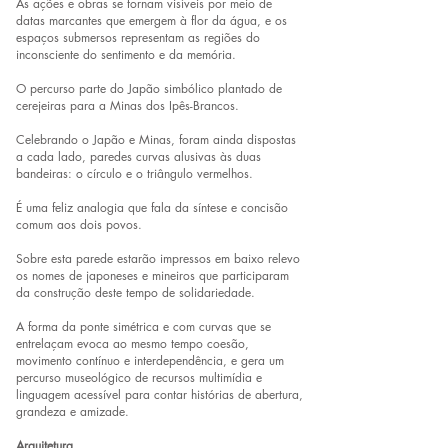
As ações e obras se tornam visíveis por meio de
datas marcantes que emergem à flor da água, e os
espaços submersos representam as regiões do
inconsciente do sentimento e da memória.
O percurso parte do Japão simbólico plantado de
cerejeiras para a Minas dos Ipês-Brancos.
Celebrando o Japão e Minas, foram ainda dispostas
a cada lado, paredes curvas alusivas às duas
bandeiras: o círculo e o triângulo vermelhos.
É uma feliz analogia que fala da síntese e concisão
comum aos dois povos.
Sobre esta parede estarão impressos em baixo relevo
os nomes de japoneses e mineiros que participaram
da construção deste tempo de solidariedade.
A forma da ponte simétrica e com curvas que se
entrelaçam evoca ao mesmo tempo coesão,
movimento contínuo e interdependência, e gera um
percurso museológico de recursos multimídia e
linguagem acessível para contar histórias de abertura,
grandeza e amizade.
Arquitetura