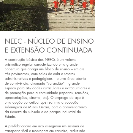
NEEC - NÚCLEO DE ENSINO
E EXTENSÃO CONTINUADA
A construção básica dos NEECs é um volume
prismático regular caracterizando uma grande
cobertura que abriga um bloco de ensino – em até
três pavimentos, com salas de aula e setores
administrativos e pedagógicos – e uma área aberta
de convivência, chamada “varandão” – grande
espaço para atividades curriculares e extracurrilares e
de promoção para a comunidade (esportes, reuniões,
apresentações, cinema, etc). O emprego do aço é
uma opção conceitual que reafirma a vocação
siderúrgica de Minas Gerais, com o aproveitamento
da riqueza do subsolo e do parque industrial do
Estado.
A pré-fabricação em aço assegurou um sistema de
transporte fácil e montagem em canteiro, reduzindo