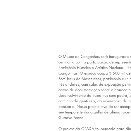
O Museu de Congonhas será inaugurado nes
cerimônia com a participação de representa
Patrimônio Histórico e Artístico Nacional (
Congonhas. O espaço ocupa 3.500 m² de ár
Bom Jesus de Matozinhos, patrimônio cultu
três andares, com salas de exposição perma
centro de documentação sobre o barroco bra
desenvolvimento de trabalhos com pedra, a
caminho da gentileza, da reverência, da co
Santuário. Nosso projeto teve de ser atem
seu tempo e tenha orgulho de afirmar poesia
Gustavo Penna.
O projeto da GPA&A foi pensado para dial