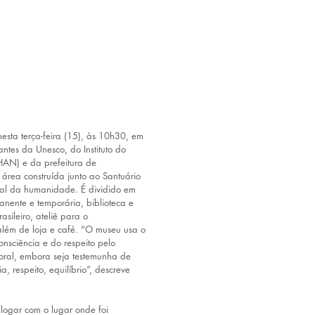
ta terça-feira (15), às 10h30, em 
ntes da Unesco, do Instituto do 
IPHAN) e da prefeitura de 
ea construída junto ao Santuário 
ral da humanidade. É dividido em 
nente e temporária, biblioteca e 
sileiro, ateliê para o 
lém de loja e café. “O museu usa o 
nsciência e do respeito pelo 
poral, embora seja testemunha de 
, respeito, equilíbrio”, descreve 
ogar com o lugar onde foi 