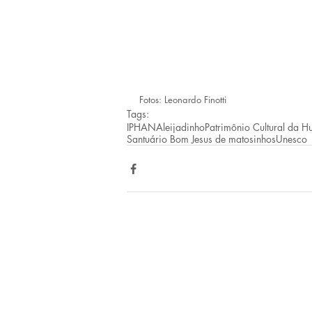
Fotos: Leonardo Finotti
Tags:
IPHAN
Aleijadinho
Patrimônio Cultural da 
Santuário Bom Jesus de matosinhos
Unesco