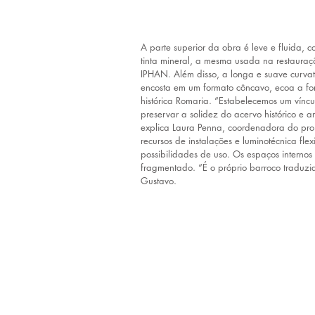
A parte superior da obra é leve e fluida,
tinta mineral, a mesma usada na restauraç
IPHAN. Além disso, a longa e suave curva
encosta em um formato côncavo, ecoa a for
histórica Romaria. “Estabelecemos um víncul
preservar a solidez do acervo histórico e art
explica Laura Penna, coordenadora do proje
recursos de instalações e luminotécnica fle
possibilidades de uso. Os espaços internos 
fragmentado. “É o próprio barroco traduzi
Gustavo.