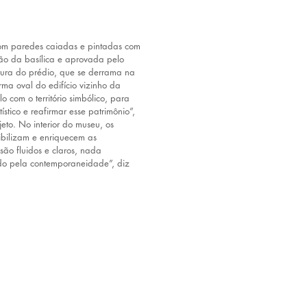
 com paredes caiadas e pintadas com 
ão da basílica e aprovada pelo 
tura do prédio, que se derrama na 
ma oval do edifício vizinho da 
o com o território simbólico, para 
ístico e reafirmar esse patrimônio”, 
to. No interior do museu, os 
xibilizam e enriquecem as 
são fluidos e claros, nada 
do pela contemporaneidade”, diz 