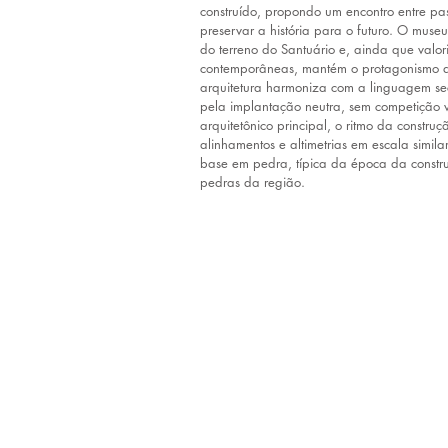
construído, propondo um encontro entre p
preservar a história para o futuro. O museu
do terreno do Santuário e, ainda que valori
contemporâneas, mantém o protagonismo d
arquitetura harmoniza com a linguagem se
pela implantação neutra, sem competição v
arquitetônico principal, o ritmo da constru
alinhamentos e altimetrias em escala simila
base em pedra, típica da época da constr
pedras da região.