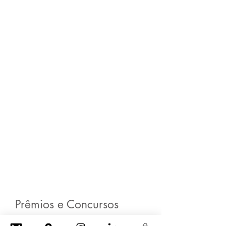
Prêmios e Concursos
A GPAA se propõe sempre novos desafios e