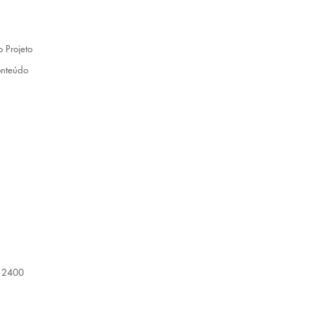
 Projeto
onteúdo
8 2400