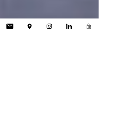
GPA&A ganha prêmio Architizer A+Awards
O projeto do BRT/MOVE em Belo Horizonte foi o
vencedor do Architizer A+Awards. Em sua terceira
edição, a premiação recebeu inscrições de...